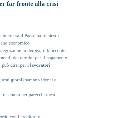
 far fronte alla crisi
 interessa il Paese ha richiesto
piano economico.
ntegrazione in deroga, il blocco dei
menti, dei termini per il pagamento
ì può dirsi per
i lavoratori
questi giorni) saranno idonei a
i trascinerà per parecchi mesi
.
ordo con i creditori o