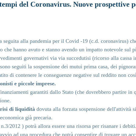
tempi del Coronavirus. Nuove prospettive per
mica
 seguita alla pandemia per il Covid -19 (c.d. coronavirus) che
to che hanno avuto e stanno avendo un impatto notevole sul 
vvedimenti governativi via via succedutisi (ricorso alla cassa i
 sono seguiti la sospensione dei mutui prima casa, dei pignora
tito di contenere le conseguenze negative sul reddito non cos
onisti e piccole imprese.
finanziamenti garantiti dallo Stato (che dovrebbero partire in 
zione.
risi di liquidità
dovuta alla forzata sospensione dell'attività s
economica già precaria.
.3/2012 ) potrà allora essere una risorsa per risanare i debiti
 avvio ad una procedura che potrà consentire di trovare un acc