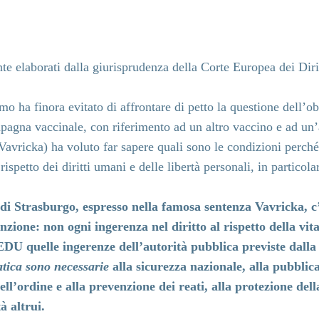
nte elaborati dalla giurisprudenza della Corte Europea dei Di
mo ha finora evitato di affrontare di petto la questione dell’
pagna vaccinale, con riferimento ad un altro vaccino e ad un’
Vavricka) ha voluto far sapere quali sono le condizioni perché
ispetto dei diritti umani e delle libertà personali, in particola
 di Strasburgo, espresso nella famosa sentenza Vavricka, c’
enzione:
non ogni ingerenza nel diritto al rispetto della vit
EDU quelle ingerenze dell’autorità pubblica previste dall
tica sono necessarie
alla sicurezza nazionale, alla pubblic
ll’ordine e alla prevenzione dei reati, alla protezione dell
à altrui.