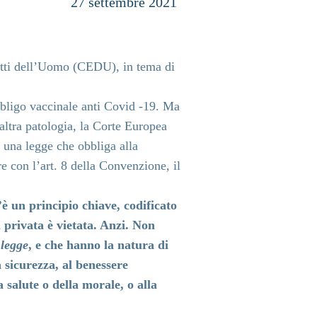
27 settem
bre 2021
ritti dell’Uomo (CEDU), in tema di
obbligo vaccinale anti Covid -19. Ma
altra patologia, la Corte Europea
 una legge che obbliga alla
re con l’art. 8 della Convenzione, il
è un principio chiave, codificato
a privata è vietata.
Anzi.
Non
a
legge
, e che hanno la natura di
a sicurezza, al benessere
a salute o della morale, o alla