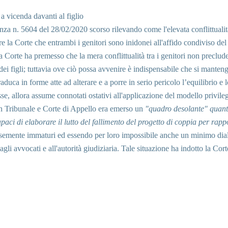
 a vicenda davanti al figlio
nza n. 5604 del 28/02/2020 scorso rilevando come l'elevata conflittualità,
ere la Corte che entrambi i genitori sono inidonei all'affido condiviso del 
rte ha premesso che la mera conflittualità tra i genitori non preclude, 
ei figli; tuttavia ove ciò possa avvenire è indispensabile che si mantenga 
aduca in forme atte ad alterare e a porre in serio pericolo l’equilibrio e l
sse, allora assume connotati ostativi all'applicazione del modello privileg
in Tribunale e Corte di Appello era emerso un
"quadro desolante" quanto
apaci di elaborare il lutto del fallimento del progetto di coppia per rap
semente immaturi ed essendo per loro impossibile anche un minimo dia
agli avvocati e all'autorità giudiziaria.
Tale situazione ha indotto la Cor